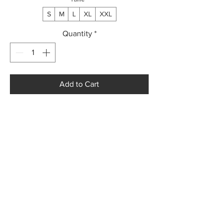
S
M
L
XL
XXL
Quantity
*
Add to Cart
Buy Now
GENTLEMEN BASTARDS
UNIVERS
INFORMATIONS
CONTACT
révèle le caractère de celui
Accueil
qui le porte
Manifeste
Mentions légales
Contact@gentlemenb
Les Pièces
astards.fr
Les Figures
Politiques de confidentialité
06 12 22 86 68
Conditions générales de vente
s
Retours et remboursement
Contact
© 2026 Gentlemen Bastards — Tous droits réservés.